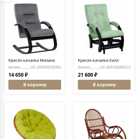
Кресло-качалка Милано
Кресло-качалка Хилл
Артикул
LST_2500000189302
Артикул
LST_4687205880215
14 650 ₽
21 600 ₽
В корзину
В корзину