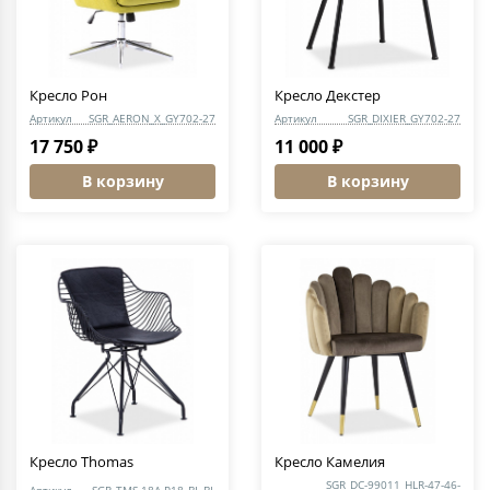
Кресло Рон
Кресло Декстер
Артикул
SGR_AERON_X_GY702-27
Артикул
SGR_DIXIER_GY702-27
17 750 ₽
11 000 ₽
В корзину
В корзину
Кресло Thomas
Кресло Камелия
SGR_DC-99011_HLR-47-46-
Артикул
SGR_TMS-18A-P18_BL-BL