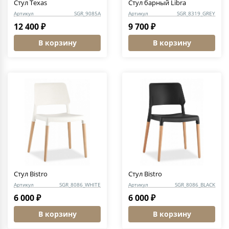
Стул Texas
Стул барный Libra
Артикул
SGR_9085A
Артикул
SGR_8319_GREY
12 400 ₽
9 700 ₽
В корзину
В корзину
Стул Bistro
Стул Bistro
Артикул
SGR_8086_WHITE
Артикул
SGR_8086_BLACK
6 000 ₽
6 000 ₽
В корзину
В корзину