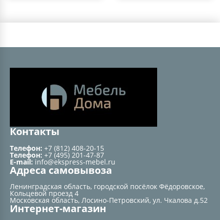
Контакты
Телефон:
+7 (812) 408-20-15
Телефон:
+7 (495) 201-47-87
E-mail:
info@ekspress-mebel.ru
Адреса самовывоза
Ленинградская область, городской посёлок Фёдоровское,
Кольцевой проезд 4
Московская область, Лосино-Петровский, ул. Чкалова д.52
Интернет-магазин