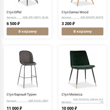
Стул Eiffel
Стул Eames Wood
Артикул
SGR_AFR-18B-P1_BL-BL
Артикул
SGR_8056PP_WHITE
6 500 ₽
3 200 ₽
В корзину
В корзину
Стул барный Турин
Стул Мелисса
SGR_FDC8028_GREEN_FUT
Артикул
SGR_9329C_GREY
Артикул
-73
11 000 ₽
10 000 ₽