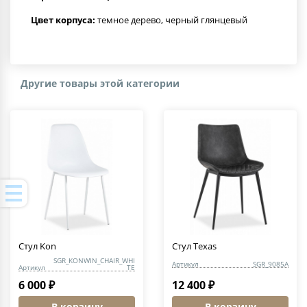
Цвет корпуса:
темное дерево, черный глянцевый
Другие товары этой категории
Стул Kon
Стул Texas
SGR_KONWIN_CHAIR_WHI
Артикул
SGR_9085A
Артикул
TE
6 000 ₽
12 400 ₽
В корзину
В корзину