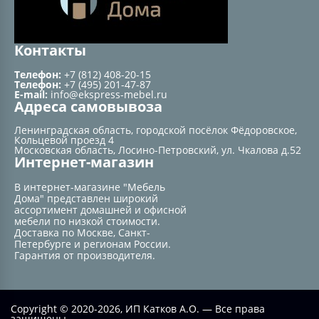
Контакты
Телефон:
+7 (812) 408-20-15
Телефон:
+7 (495) 201-47-87
E-mail:
info@ekspress-mebel.ru
Адреса самовывоза
Ленинградская область, городской посёлок Фёдоровское,
Кольцевой проезд 4
Московская область, Лосино-Петровский, ул. Чкалова д.52
Интернет-магазин
В интернет-магазине "Мебель
Дома" представлен широкий
ассортимент домашней и офисной
мебели по низкой стоимости.
Доставка по Москве, Санкт-
Петербурге и регионам России.
Гарантия от производителя.
Copyright © 2020-2026, ИП Катков А.О. — Все права
защищены