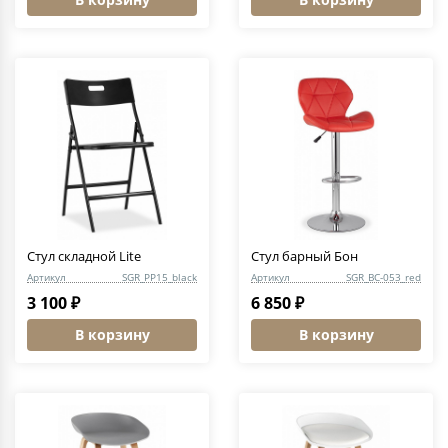
Стул складной Lite
Стул барный Бон
Артикул
SGR_PP15_black
Артикул
SGR_BC-053_red
3 100 ₽
6 850 ₽
В корзину
В корзину