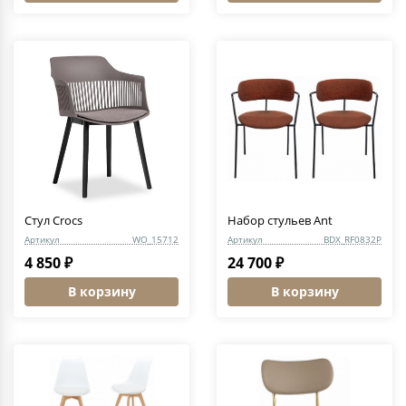
Стул Crocs
Набор стульев Ant
Артикул
WO_15712
Артикул
BDX_RF0832P
4 850 ₽
24 700 ₽
В корзину
В корзину