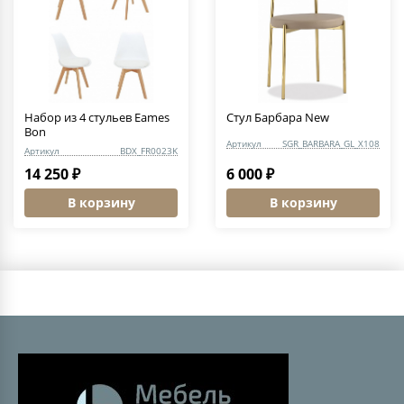
Набор из 4 стульев Eames
Стул Барбара New
Bon
Артикул
SGR_BARBARA_GL_X108
Артикул
BDX_FR0023K
14 250 ₽
6 000 ₽
В корзину
В корзину