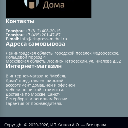
Контакты
Телефон:
+7 (812) 408-20-15
Телефон:
+7 (495) 201-47-87
E-mail:
info@ekspress-mebel.ru
Адреса самовывоза
Ленинградская область, городской посёлок Фёдоровское,
Кольцевой проезд 4
Московская область, Лосино-Петровский, ул. Чкалова д.52
Интернет-магазин
В интернет-магазине "Мебель
Дома" представлен широкий
ассортимент домашней и офисной
мебели по низкой стоимости.
Доставка по Москве, Санкт-
Петербурге и регионам России.
Гарантия от производителя.
Copyright © 2020-2026, ИП Катков А.О. — Все права