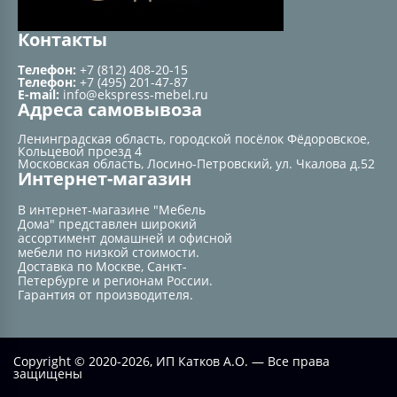
Контакты
Телефон:
+7 (812) 408-20-15
Телефон:
+7 (495) 201-47-87
E-mail:
info@ekspress-mebel.ru
Адреса самовывоза
Ленинградская область, городской посёлок Фёдоровское,
Кольцевой проезд 4
Московская область, Лосино-Петровский, ул. Чкалова д.52
Интернет-магазин
В интернет-магазине "Мебель
Дома" представлен широкий
ассортимент домашней и офисной
мебели по низкой стоимости.
Доставка по Москве, Санкт-
Петербурге и регионам России.
Гарантия от производителя.
Copyright © 2020-2026, ИП Катков А.О. — Все права
защищены