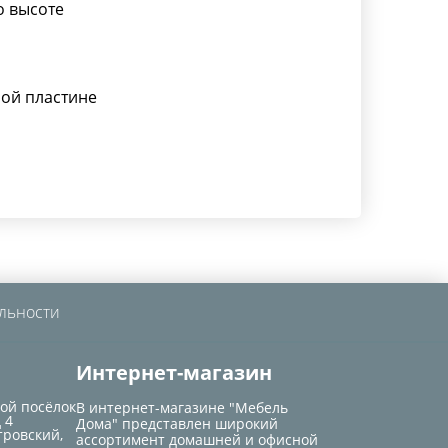
о высоте
ой пластине
льности
Интернет-магазин
кой посёлок
В интернет-магазине "Мебель
 4
Дома" представлен широкий
тровский,
ассортимент домашней и офисной