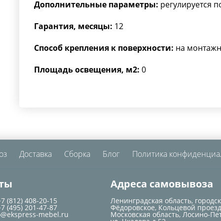
Дополнительные параметры:
регулируется п
Гарантия, месяцы:
12
Способ крепления к поверхности:
на монтажн
Площадь освещения, м2:
0
оз
Доставка
Сборка
Блог
Политика конфиденциа
ты
Адреса самовывоза
+7 (812) 408-20-15
Ленинградская область, городс
+7 (495) 201-47-87
Фёдоровское, Кольцевой проезд
o@ekspress-mebel.ru
Московская область, Лосино-Пе