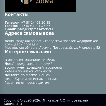
Контакты
Телефон:
+7 (812) 408-20-15
Телефон:
+7 (495) 201-47-87
E-mail:
info@ekspress-mebel.ru
Адреса самовывоза
Ленинградская область, городской посёлок Фёдоровское,
Кольцевой проезд 4
Московская область, Лосино-Петровский, ул. Чкалова д.52
Интернет-магазин
В интернет-магазине "Мебель
Дома" представлен широкий
ассортимент домашней и офисной
мебели по низкой стоимости.
Доставка по Москве, Санкт-
Петербурге и регионам России.
Гарантия от производителя.
Copyright © 2020-2026, ИП Катков А.О. — Все права
защищены