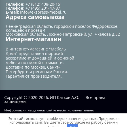
Телефон:
+7 (812) 408-20-15
Телефон:
+7 (495) 201-47-87
E-mail:
info@ekspress-mebel.ru
Адреса самовывоза
Ленинградская область, городской посёлок Фёдоровское,
Кольцевой проезд 4
Московская область, Лосино-Петровский, ул. Чкалова д.52
Интернет-магазин
В интернет-магазине "Мебель
Дома" представлен широкий
ассортимент домашней и офисной
мебели по низкой стоимости.
Доставка по Москве, Санкт-
Петербурге и регионам России.
Гарантия от производителя.
Copyright © 2020-2026, ИП Катков А.О. — Все права
защищены
Информация на данном сайте несёт исключительно
информационный характер и не при каких условиях не является
Этот сайт использует cookie для хранения данных. Продолжая
публичной офертой, определяемой положением статьи №437 ГК РФ.
использовать сайт, Вы даете свое согласие на работу с этими