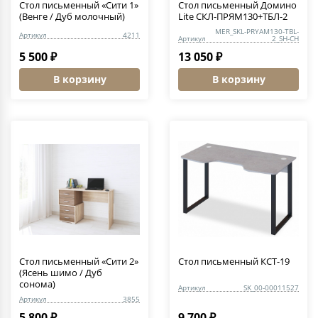
Стол письменный «Сити 1»
Стол письменный Домино
(Венге / Дуб молочный)
Lite СКЛ-ПРЯМ130+ТБЛ-2
MER_SKL-PRYAM130-TBL-
Артикул
4211
Артикул
2_SH-CH
5 500 ₽
13 050 ₽
В корзину
В корзину
Стол письменный «Сити 2»
Стол письменный КСТ-19
(Ясень шимо / Дуб
сонома)
Артикул
SK_00-00011527
Артикул
3855
5 800 ₽
9 700 ₽