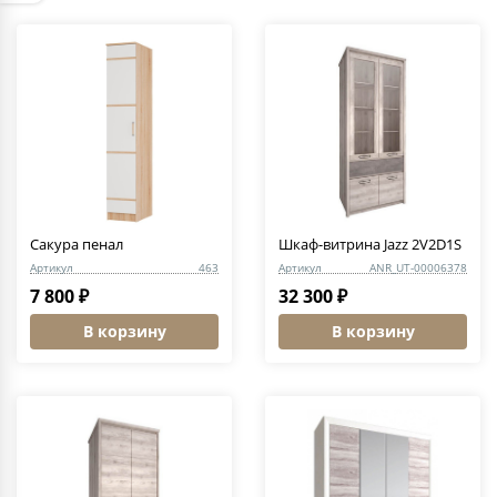
Сакура пенал
Шкаф-витрина Jazz 2V2D1S
Артикул
463
Артикул
ANR_UT-00006378
7 800 ₽
32 300 ₽
В корзину
В корзину