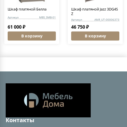
Шкаф платяной Белла
Шкаф платяной Jazz 3DG4S
Z
Артикул
MBS_SMB-01
Артикул
ANR_UT-00006373
61 000 ₽
46 750 ₽
В корзину
В корзину
Контакты