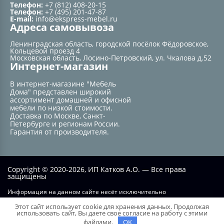
Телефон:
+7 (812) 408-20-15
Телефон:
+7 (495) 201-47-87
E-mail:
info@ekspress-mebel.ru
Адреса самовывоза
Ленинградская область, городской посёлок Фёдоровское,
Кольцевой проезд 4
Московская область, Лосино-Петровский, ул. Чкалова д.52
Интернет-магазин
В интернет-магазине "Мебель
Дома" представлен широкий
ассортимент домашней и офисной
мебели по низкой стоимости.
Доставка по Москве, Санкт-
Петербурге и регионам России.
Гарантия от производителя.
Copyright © 2020-2026, ИП Катков А.О. — Все права
защищены
Информация на данном сайте несёт исключительно
информационный характер и не при каких условиях не является
Этот сайт использует cookie для хранения данных. Продолжая
публичной офертой, определяемой положением статьи №437 ГК РФ.
использовать сайт, Вы даете свое согласие на работу с этими
файлами.
OK