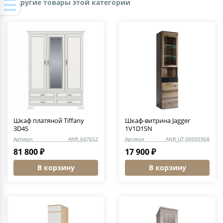
Другие товары этой категории
Шкаф платяной Tiffany
Шкаф-витрина Jagger
3D4S
1V1D1SN
Артикул
ANR_647652
Артикул
ANR_UT-00005968
81 800 ₽
17 900 ₽
В корзину
В корзину