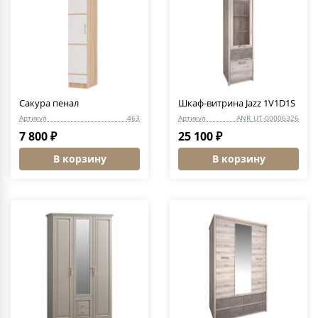
Сакура пенал
Шкаф-витрина Jazz 1V1D1S
Артикул
463
Артикул
ANR_UT-00006326
7 800 ₽
25 100 ₽
В корзину
В корзину