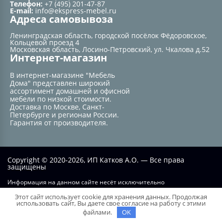
Телефон:
+7 (495) 201-47-87
E-mail:
info@ekspress-mebel.ru
Адреса самовывоза
Ленинградская область, городской посёлок Фёдоровское,
Кольцевой проезд 4
Московская область, Лосино-Петровский, ул. Чкалова д.52
Интернет-магазин
В интернет-магазине "Мебель
Дома" представлен широкий
ассортимент домашней и офисной
мебели по низкой стоимости.
Доставка по Москве, Санкт-
Петербурге и регионам России.
Гарантия от производителя.
Copyright © 2020-2026, ИП Катков А.О. — Все права
защищены
Информация на данном сайте несёт исключительно
информационный характер и не при каких условиях не является
Этот сайт использует cookie для хранения данных. Продолжая
публичной офертой, определяемой положением статьи №437 ГК РФ.
использовать сайт, Вы даете свое согласие на работу с этими
файлами.
OK