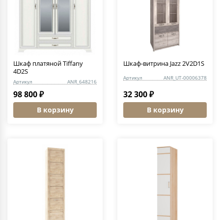
Шкаф платяной Tiffany
Шкаф-витрина Jazz 2V2D1S
4D2S
Артикул
ANR_UT-00006378
Артикул
ANR_648216
98 800 ₽
32 300 ₽
В корзину
В корзину