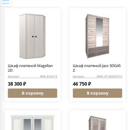
Шкаф платяной Magellan
Шкаф платяной Jazz 3DG4S
2D
Z
Артикул
ANR_655413
Артикул
ANR_UT-00006373
38 300 ₽
46 750 ₽
В корзину
В корзину